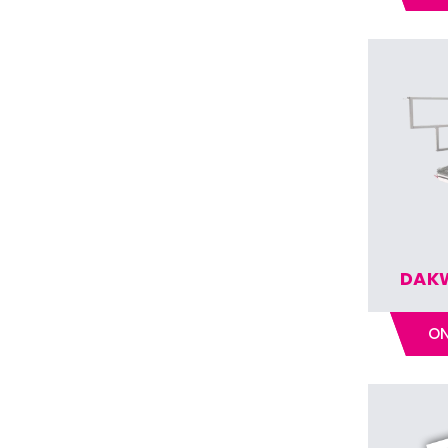
DAK
ON