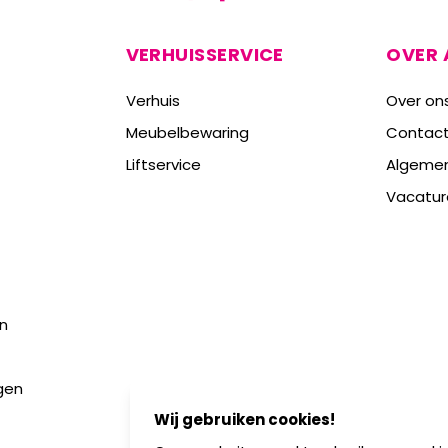
VERHUISSERVICE
OVER 
Verhuis
Over on
Meubelbewaring
Contac
Liftservice
Algeme
Vacatur
n
gen
Wij gebruiken cookies!