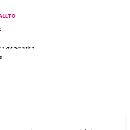
ALLTO
s
t
ne voorwaarden
e