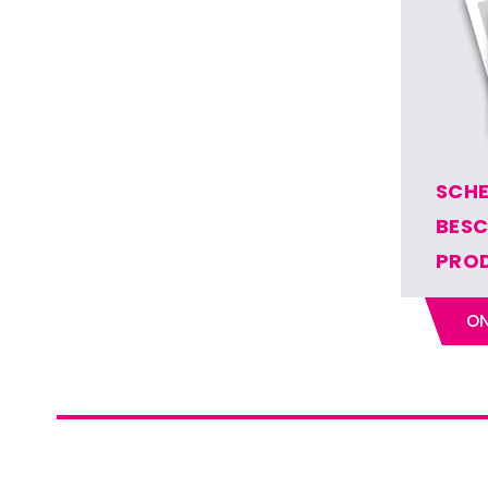
SCH
BESC
PRO
ON