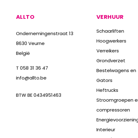
ALLTO
VERHUUR
Schaarliften
Ondernemingenstraat 13
Hoogwerkers
8630 Veurne
Verreikers
België
Grondverzet
T
058 31 36 47
Bestelwagens en
info@allto.be
Gators
Heftrucks
BTW BE 0434951463
Stroomgroepen e
compressoren
Energievoorzienin
Interieur