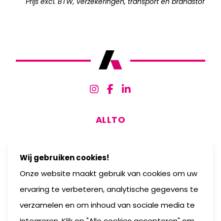
Prijs excl. BTW, verzekeringen, transport en brandstof
ALLTO
Ondernemingenstraat 13
Wij gebruiken cookies!
8630 Veurne
Onze website maakt gebruik van cookies om uw
België
ervaring te verbeteren, analytische gegevens te
T
058 31 36 47
verzamelen en om inhoud van sociale media te
info@allto.be
integreren. Klik op "Alle cookies accepteren" om